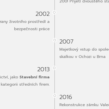
200! Přijetí dvoustého s
2002
rany životního prostředí a
bezpečnosti práce
2007
Majetkový vstup do společ
skalkou v Ochozi u Brna
2013
ctví, jako
Stavební firma
kategorii středních firem.
2016
Rekonstrukce zámku Vale