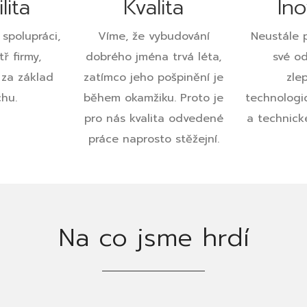
lita
Kvalita
In
spolupráci,
Víme, že vybudování
Neustále 
tř firmy,
dobrého jména trvá léta,
své od
za základ
zatímco jeho pošpinění je
zle
hu.
během okamžiku. Proto je
technologi
pro nás kvalita odvedené
a technick
práce naprosto stěžejní.
Na co jsme hrdí