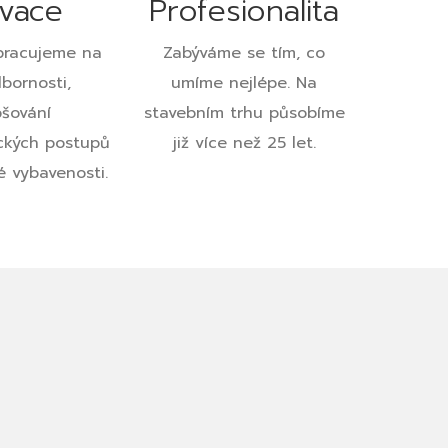
ovace
Profesionalita
pracujeme na
Zabýváme se tím, co
bornosti,
umíme nejlépe. Na
pšování
stavebním trhu působíme
ckých postupů
již více než 25 let.
é vybavenosti.