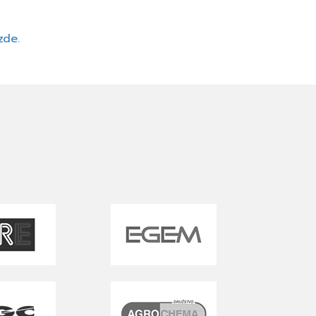
zde
.