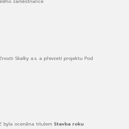
tálého zaměstnance
nosti Skalky a.s. a převzetí projektu Pod
č byla oceněna titulem
Stavba roku