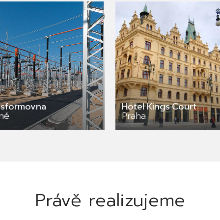
nsformovna
Hotel Kings Court
tné
Praha
Právě realizujeme