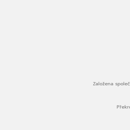
Založena společn
Překr