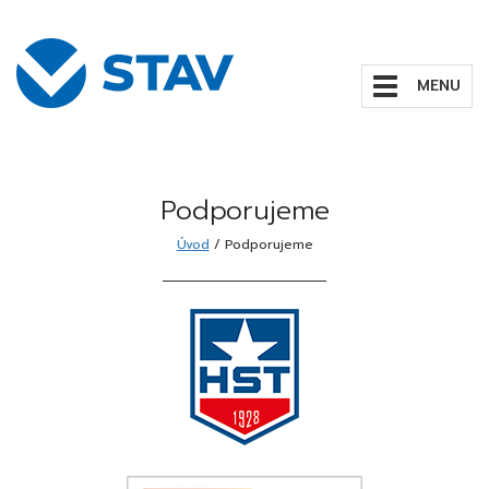
Zobrazit/skrýt
navigaci
Podporujeme
Úvod
/
Podporujeme