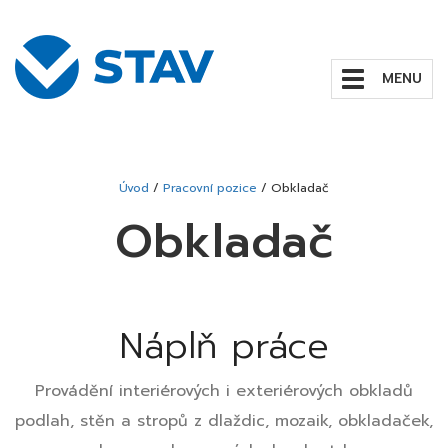
Zobrazit/skrýt
navigaci
Úvod
/
Pracovní pozice
/
Obkladač
Obkladač
Náplň práce
Provádění interiérových i exteriérových obkladů
podlah, stěn a stropů z dlaždic, mozaik, obkladaček,