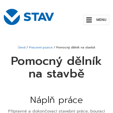
Zobrazit/skrýt
navigaci
Úvod
/
Pracovní pozice
/
Pomocný dělník na stavbě
Pomocný dělník
na stavbě
Náplň práce
Přípravné a dokončovací stavební práce, bourací