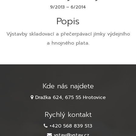
9/2013 – 6/2014
Popis
Výstavby skladovací a přečerpávací jímky výdejního
a hnojného plata.
Kde nás najdete
Dražka 624, 675 55 Hrotovice
Rychlý kontakt
+420 568 839 513
vstav@vstav.cz