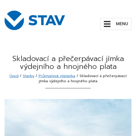
Zobrazit/skrýt
navigaci
Skladovací a přečerpávací jímka
výdejního a hnojného plata
Úvod
/
Stavby
/
Průmyslová výstavba
/
Skladovací a přečerpávací
jímka výdejního a hnojného plata