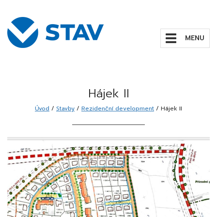
Zobrazit/skrýt
navigaci
Hájek II
Úvod
/
Stavby
/
Rezidenční development
/
Hájek II