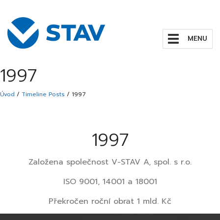
Zobrazit/skrýt
navigaci
1997
Úvod
/
Timeline Posts
/
1997
1997
Založena společnost V-STAV A, spol. s r.o.
ISO 9001, 14001 a 18001
Překročen roční obrat 1 mld. Kč